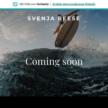
Mit Hilfe von
GoDaddy
|
Erstelle deine kostenlose Website
SVENJA REESE
Coming soon